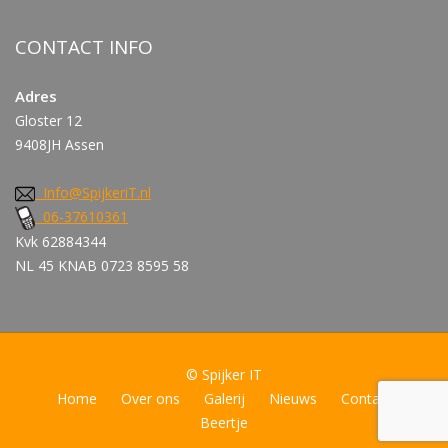
CONTACT INFO
Adres
Gloster 12
9408JH Assen
Info@SpijkeriT.nl
06-37610361
Kvk 62884344
NL 45 KNAB 0723 8595 58
© Spijker IT
Home
Over ons
Galerij
Nieuws
Contact
Beertje