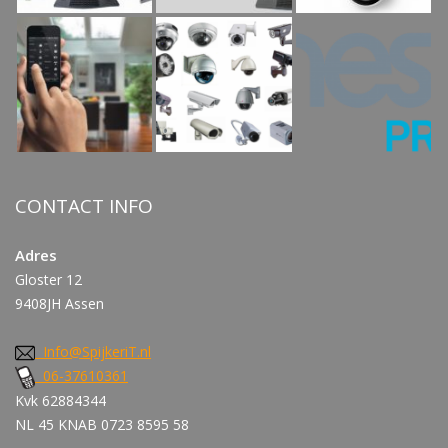
CONTACT INFO
Adres
Gloster 12
9408JH Assen
Info@SpijkeriT.nl
06-37610361
Kvk 62884344
NL 45 KNAB 0723 8595 58