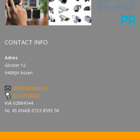
CONTACT INFO
Adres
Gloster 12
9408JH Assen
Info@SpijkeriT.nl
06-37610361
Kvk 62884344
NL 45 KNAB 0723 8595 58