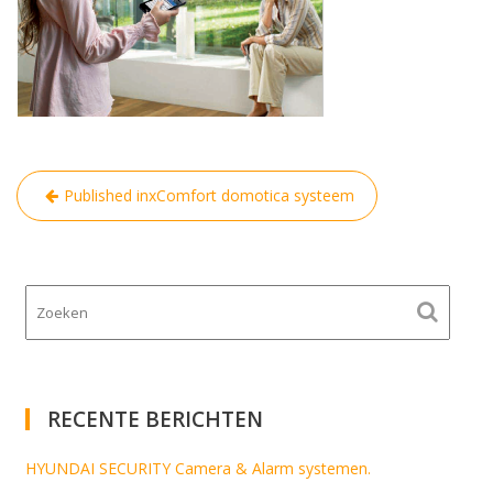
Bericht
Published in
xComfort domotica systeem
navigatie
RECENTE BERICHTEN
HYUNDAI SECURITY Camera & Alarm systemen.