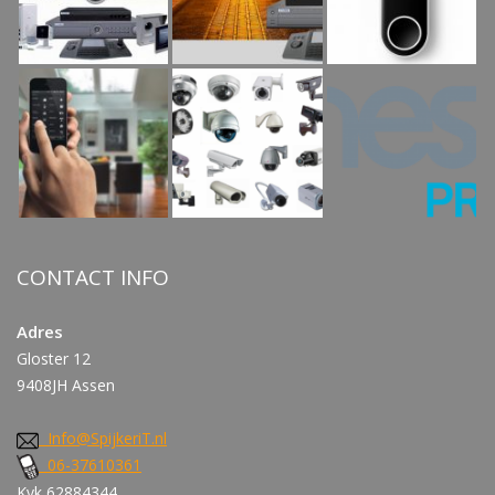
CONTACT INFO
Adres
Gloster 12
9408JH Assen
Info@SpijkeriT.nl
06-37610361
Kvk 62884344