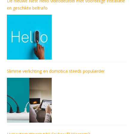
De nieuwe Nest Hello videodeurbel met voordelige installatie
en geschikte beltrafo
Slimme verlichting en domotica steeds populairder