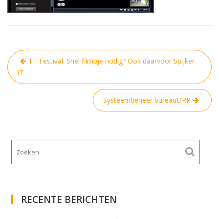
Bericht
TT Festival. Snel filmpje nodig? Ook daarvoor Spijker
navigatie
iT
Systeembeheer bureauDRP
RECENTE BERICHTEN