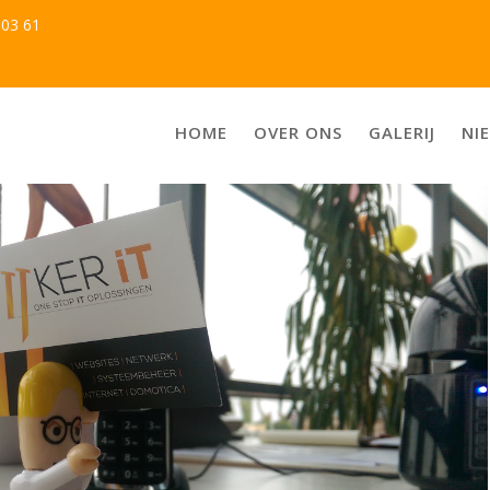
103 61
HOME
OVER ONS
GALERIJ
NI