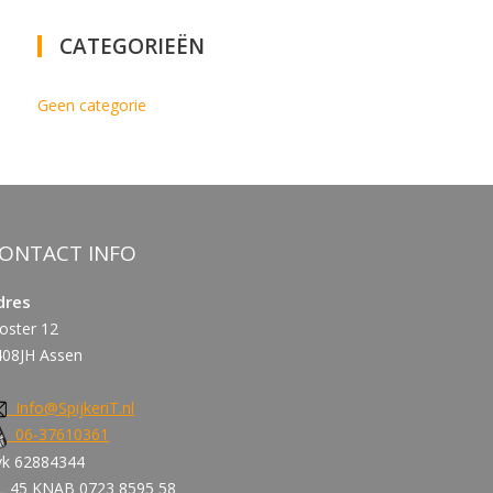
CATEGORIEËN
Geen categorie
ONTACT INFO
dres
oster 12
408JH Assen
Info@SpijkeriT.nl
06-37610361
vk 62884344
L 45 KNAB 0723 8595 58