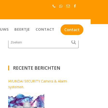
Home
»
Nieuws
»
Systeembeheer bureauDRP
EUWS
BEERTJE
CONTACT
Contact
RECENTE BERICHTEN
HYUNDAI SECURITY Camera & Alarm
systemen.