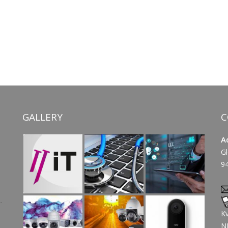
GALLERY
C
A
Gl
9
K
N