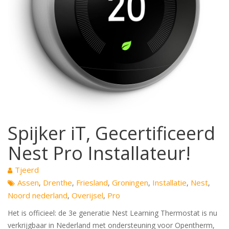
Spijker iT, Gecertificeerd
Nest Pro Installateur!
Tjeerd
Assen
Drenthe
Friesland
Groningen
Installatie
Nest
,
,
,
,
,
,
Noord nederland
Overijsel
Pro
,
,
Het is officieel: de 3e generatie Nest Learning Thermostat is nu
verkrijgbaar in Nederland met ondersteuning voor Opentherm,